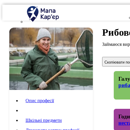
Рибов
Займаюся вир
Скопіювати п
Галу
риба
Опис професії
Специфіка роботи
Годи
Шкільні предмети
нест