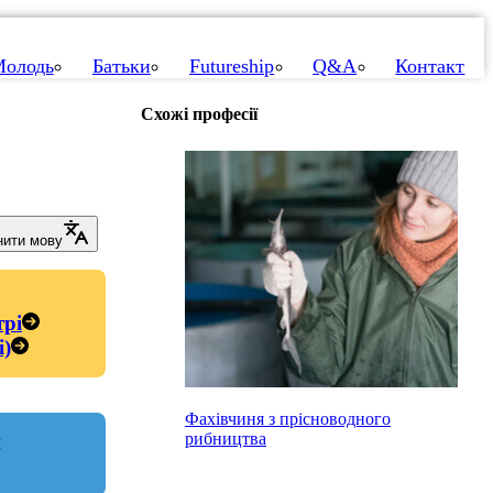
олодь
Батьки
Futureship
Q&A
Контакт
Схожі професії
нити мову
трі
і)
Фахівчиня з прісноводного
рибництва
и