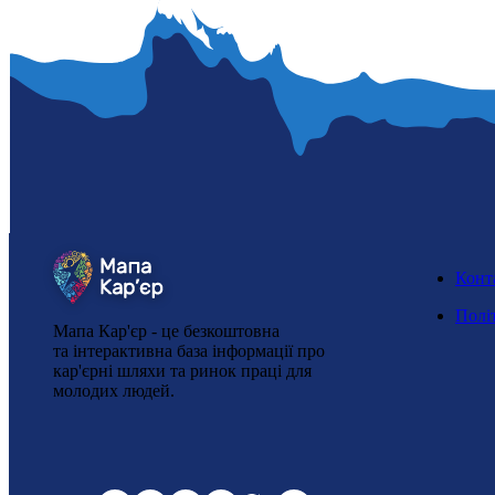
Конт
Полі
Мапа Кар'єр - це безкоштовна
та інтерактивна база інформації про
кар'єрні шляхи та ринок праці для
молодих людей.