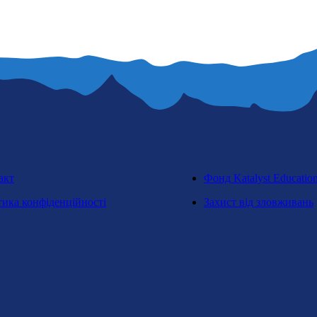
акт
Фонд Katalyst Educatio
тика конфіденційності
Захист від зловживань