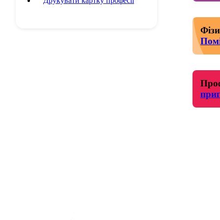
Друкувати картку професії
Фізи
Пом
Проф
приг