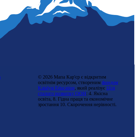
Ветеринарна інспекторка
n
© 2026 Мапа Кар'єр є відкритим
освітнім ресурсом, створеним
фондом
Katalyst Education
, який реалізує
Цілі
сталого розвитку ООН
: 4. Якісна
освіта, 8. Гідна праця та економічне
зростання 10. Cкорочення нерівності.
Пасічниця