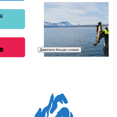
ії
Дивитися більше схожих
Регульована професія
Спеціалістка з морського рибальства