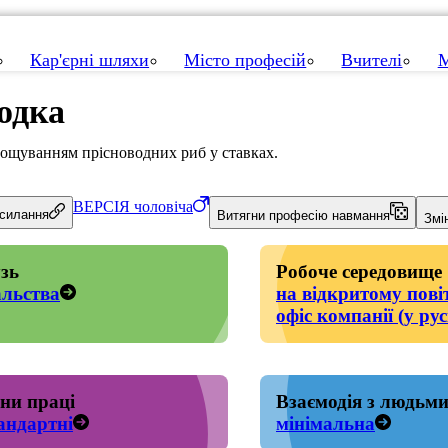
Кар'єрні шляхи
Місто професій
Вчителі
М
одка
ощуванням прісноводних риб у ставках.
ВЕРСІЯ
чоловіча
осилання
Витягни професію навмання
Змі
зь
Робоче середовище
льства
на відкритому пові
офіс компанії (у рус
ни праці
Взаємодія з людьм
андартні
мінімальна