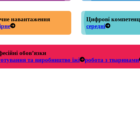
чне навантаження
Цифрові компетенц
ірне
середні
есійні обов’язки
отування та виробництво їжі
робота з тваринами