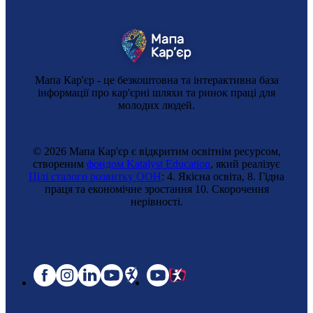
Мапа Кар'єр - це безкоштовна та інтерактивна база
інформації про кар'єрні шляхи та ринок праці для
молодих людей.
© 2026 Мапа Кар'єр є відкритим освітнім ресурсом,
створеним
фондом Katalyst Education
, який реалізує
Цілі сталого розвитку ООН
: 4. Якісна освіта, 8. Гідна
праця та економічне зростання 10. Cкорочення
нерівності.