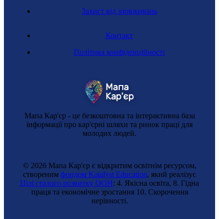
Захист від зловживань
Контакт
Політика конфіденційності
Мапа Кар'єр - це безкоштовна та інтерактивна база
інформації про кар'єрні шляхи та ринок праці для
молодих людей.
© 2026 Мапа Кар'єр є відкритим освітнім ресурсом,
створеним
фондом Katalyst Education
, який реалізує
Цілі сталого розвитку ООН
: 4. Якісна освіта, 8. Гідна
праця та економічне зростання 10. Cкорочення
нерівності.