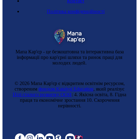
Контакт
Політика конфіденційності
Мапа Кар'єр - це безкоштовна та інтерактивна база
інформації про кар'єрні шляхи та ринок праці для
молодих людей.
© 2026 Мапа Кар'єр є відкритим освітнім ресурсом,
створеним
фондом Katalyst Education
, який реалізує
Цілі сталого розвитку ООН
: 4. Якісна освіта, 8. Гідна
праця та економічне зростання 10. Cкорочення
нерівності.