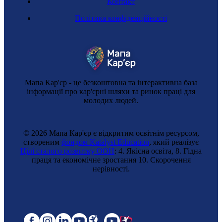
Контакт
Політика конфіденційності
Мапа Кар'єр - це безкоштовна та інтерактивна база
інформації про кар'єрні шляхи та ринок праці для
молодих людей.
© 2026 Мапа Кар'єр є відкритим освітнім ресурсом,
створеним
фондом Katalyst Education
, який реалізує
Цілі сталого розвитку ООН
: 4. Якісна освіта, 8. Гідна
праця та економічне зростання 10. Cкорочення
нерівності.