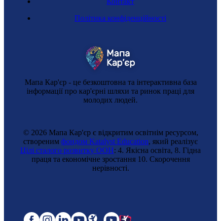
Контакт
Політика конфіденційності
Мапа Кар'єр - це безкоштовна та інтерактивна база
інформації про кар'єрні шляхи та ринок праці для
молодих людей.
© 2026 Мапа Кар'єр є відкритим освітнім ресурсом,
створеним
фондом Katalyst Education
, який реалізує
Цілі сталого розвитку ООН
: 4. Якісна освіта, 8. Гідна
праця та економічне зростання 10. Cкорочення
нерівності.