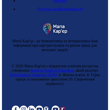
Контакт
Політика конфіденційності
Мапа Кар'єр - це безкоштовна та інтерактивна база
інформації про кар'єрні шляхи та ринок праці для
молодих людей.
© 2026 Мапа Кар'єр є відкритим освітнім ресурсом,
створеним
фондом Katalyst Education
, який реалізує
Цілі сталого розвитку ООН
: 4. Якісна освіта, 8. Гідна
праця та економічне зростання 10. Cкорочення
нерівності.