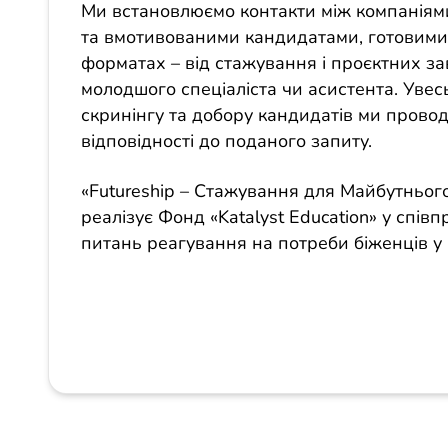
Ми встановлюємо контакти між компаніями
та вмотивованими кандидатами, готовими 
форматах – від стажування і проєктних за
молодшого спеціаліста чи асистента. Увес
скринінгу та добору кандидатів ми прово
відповідності до поданого запиту.
«Futureship – Стажування для Майбутнього
реалізує Фонд «Katalyst Education» у спів
питань реагування на потреби біженців у