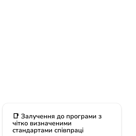
єнка (Klaudia Wojenka).
ерез форму на сайті.
СЯ ПРО КОРОТКУ ЗУСТРІЧ
📑 Залучення до програми з
чітко визначеними
стандартами співпраці