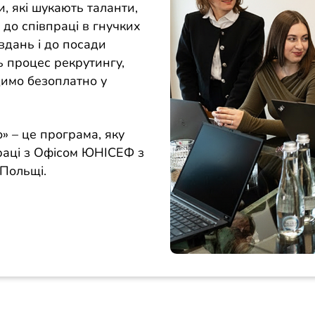
, які шукають таланти,
до співпраці в гнучких
вдань і до посади
ь процес рекрутингу,
димо безоплатно у
» – це програма, яку
праці з Офісом ЮНІСЕФ з
 Польщі.