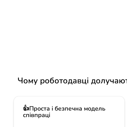
Як виглядає співпраця?
Хочете дізнатися, як виглядає співпраця?
👉 Напишіть на e-mail:
klaudia.wojenka@ka
ЗАРЕЄСТРУЙТЕ СВОЮ ОР
Чому роботодавці долучают
👍Проста і безпечна модель
співпраці