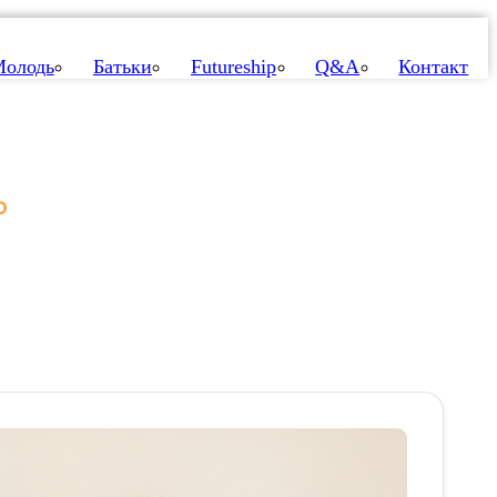
олодь
Батьки
Futureship
Q&A
Контакт