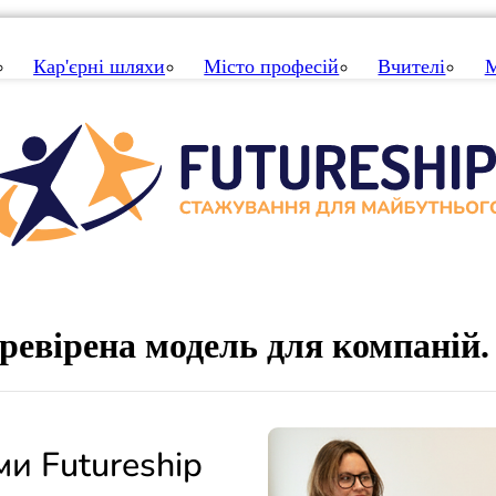
Кар'єрні шляхи
Місто професій
Вчителі
М
ревірена модель для компаній.
и Futureship