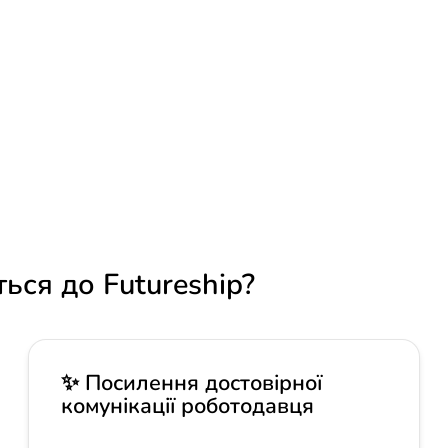
 Зв'яжіться з координаторкою програми Клаудією Во
talysteducation.org
або надішліть запит на контакт ч
ГАНІЗАЦІЮ
ДОМОВТЕ
ься до Futureship?
✨ Посилення достовірної
комунікації роботодавця