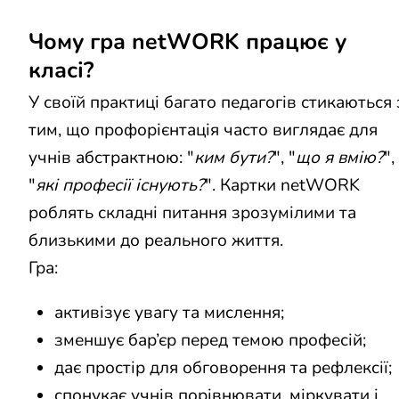
Чому гра netWORK працює у
класі?
У своїй практиці багато педагогів стикаються 
тим, що профорієнтація часто виглядає для
учнів абстрактною: "
ким бути?
", "
що я вмію?
",
"
які професії існують?
". Картки netWORK
роблять складні питання зрозумілими та
близькими до реального життя.
Гра:
активізує увагу та мислення;
зменшує бар’єр перед темою професій;
дає простір для обговорення та рефлексії;
спонукає учнів порівнювати, міркувати і