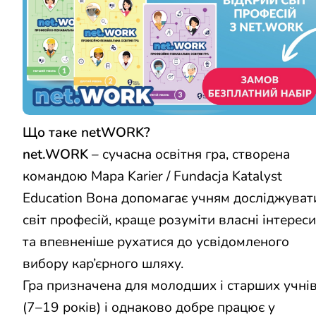
Що таке netWORK?
net.WORK
– сучасна освітня гра, створена
командою Mapa Karier / Fundacja Katalyst
Education Вона допомагає учням досліджуват
світ професій, краще розуміти власні інтереси
та впевненіше рухатися до усвідомленого
вибору кар’єрного шляху.
Гра призначена для молодших і старших учні
(7–19 років) і однаково добре працює у