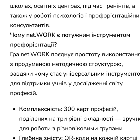
школах, освітніх центрах, під час тренінгів, а
також у роботі психологів і профорієнтаційни
консультантів.
Ч
ому net.WORK є потужним інструментом
профорієнтації?
Гра net.WORK поєднує простоту використанн
з продуманою методичною структурою,
завдяки чому стає універсальним інструмент
для підтримки учнів у дослідженні світу
професій.
Комплексність:
300 карт професій,
поділених на три рівні складності — зручн
для роботи з різновіковими групами.
Глибина змісту:
QR-коди на кожній картці