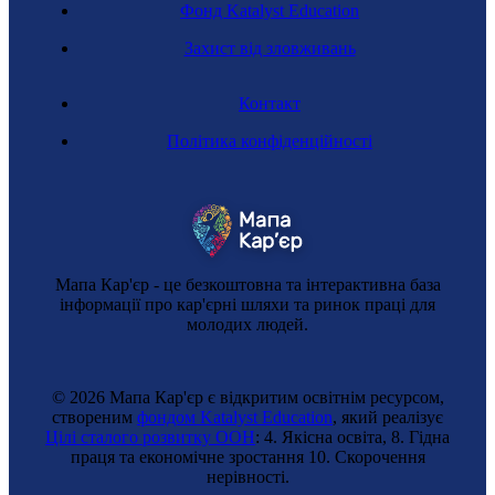
Фонд Katalyst Education
Захист від зловживань
Контакт
Політика конфіденційності
Мапа Кар'єр - це безкоштовна та інтерактивна база
інформації про кар'єрні шляхи та ринок праці для
молодих людей.
© 2026 Мапа Кар'єр є відкритим освітнім ресурсом,
створеним
фондом Katalyst Education
, який реалізує
Цілі сталого розвитку ООН
: 4. Якісна освіта, 8. Гідна
праця та економічне зростання 10. Cкорочення
нерівності.