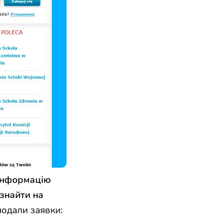
Інформацію
знайти
на
 подали заявки: