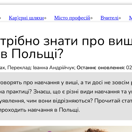
Кар'єрні шляхи
Місто професій
Вчителі
М
трібно знати про ви
 в Польщі?
ах, Переклад: Іванна Андрійчук
;
Останнє оновлення:
02
говорять про навчання у виші, а ти досі не зовсім 
на практиці? Знаєш, що є різні види навчання та у
уявлення, чим вони відрізняються? Прочитай ста
 проходить навчання в Польщі.