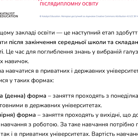
ому закладі освіти — це наступний етап здобуття
ати
після закінчення середньої школи та складан
ті
. Це час для поглиблення знань у вибраній галуз
х навичок.
а навчатися в приватних і державних університе
ися у таких формах:
а (денна) форма
– заняття проходять з понеділка
товними в державних університетах.
чірня) форма
– заняття проходять у вихідні, що д
навчання з роботою. За таке навчання потрібно п
так і в приватних університетах. Вартість навча