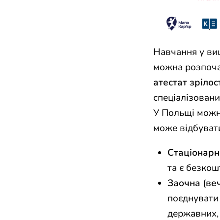
Навчання у вищ
можна розпоч
атестат зрілос
спеціалізовани
У Польщі можн
може відбуват
Стаціонарн
та є безкош
Заочна (ве
поєднувати 
державних, 