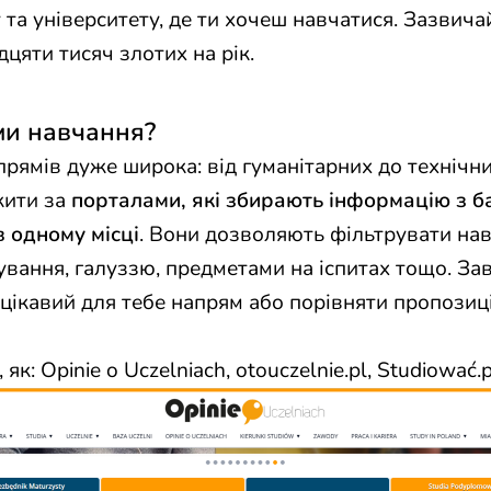
 та університету, де ти хочеш навчатися. Зазвичай
дцяти тисяч злотих на рік.
ми навчання?
рямів дуже широка: від гуманітарних до технічни
жити за
порталами, які збирають інформацію з б
в одному місці
. Вони дозволяють фільтрувати на
вання, галуззю, предметами на іспитах тощо. За
ікавий для тебе напрям або порівняти пропозиці
, як:
Opinie o Uczelniach
,
otouczelnie.pl
,
Studiować.p