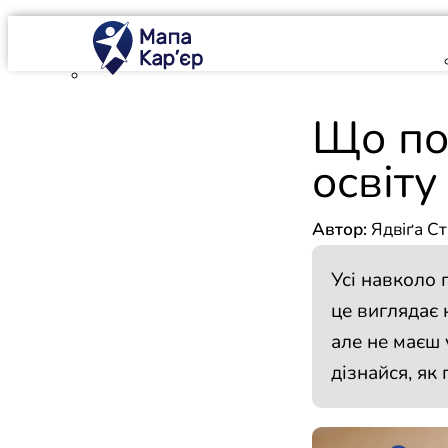
Mapa Karier v 4.0.0
Що по
освіту
Автор:
Ядвіґа Ст
Усі навколо 
це виглядає 
але не маєш 
дізнайся, як