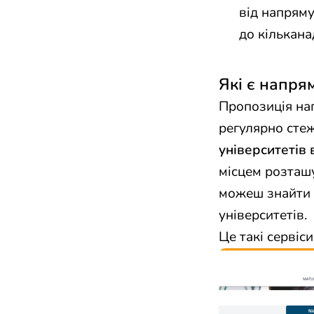
від напряму
до кількана
Які є напря
Пропозиція нап
регулярно сте
університетів 
місцем розташу
можеш знайти ц
університетів.
Це такі сервіси