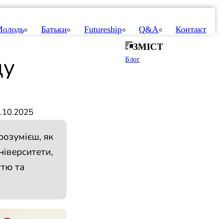
олодь
Батьки
Futureship
Q&A
Контакт
ЗМІСТ
щу
Блог
.10.2025
розумієш, як
ніверситети,
ттю та