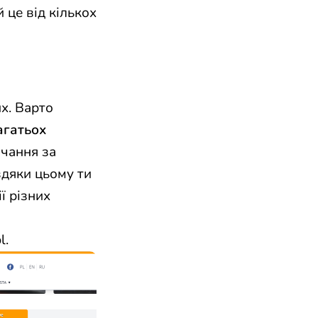
 це від кількох
х. Варто
агатьох
вчання за
вдяки цьому ти
ї різних
l
.