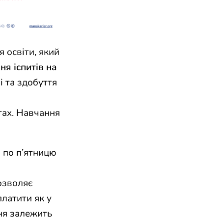
 освіти, який
ня іспитів на
і та здобуття
тах. Навчання
 по п’ятницю
озволяє
латити як у
ння залежить