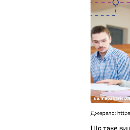
Джерело:
http
Що таке вищ